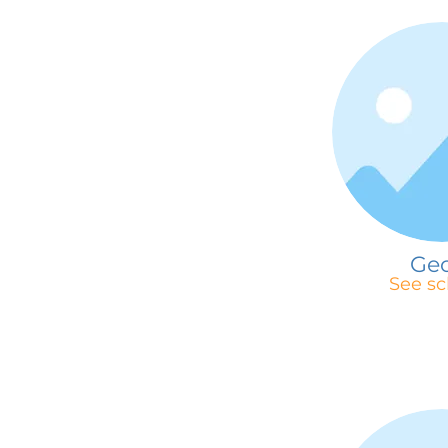
Geo
See sc