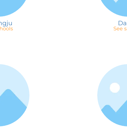
ngju
Da
hools
See s