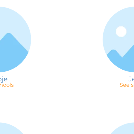
je
J
hools
See s