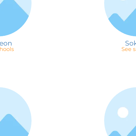
jeon
So
hools
See s