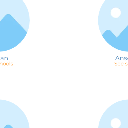
san
Ans
hools
See s