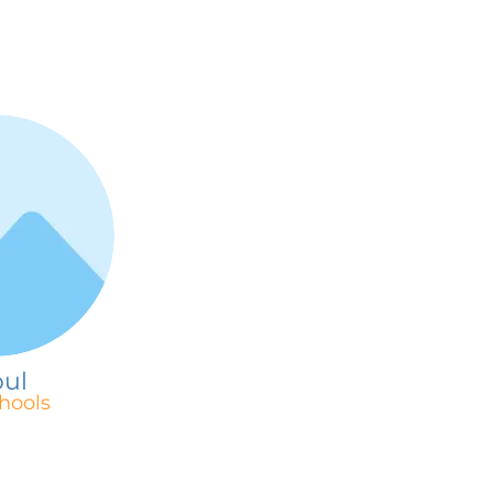
ul
hools