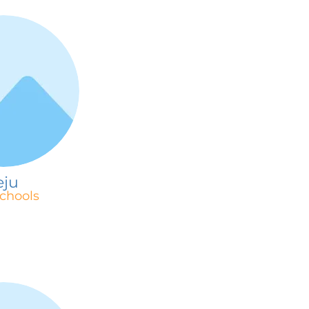
eju
chools