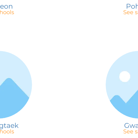
heon
Po
hools
See s
gtaek
Gwa
hools
See s