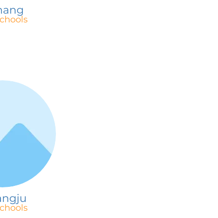
hang
chools
ngju
chools