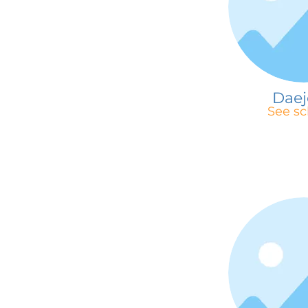
Dae
See sc