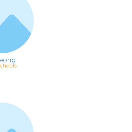
eong
chools