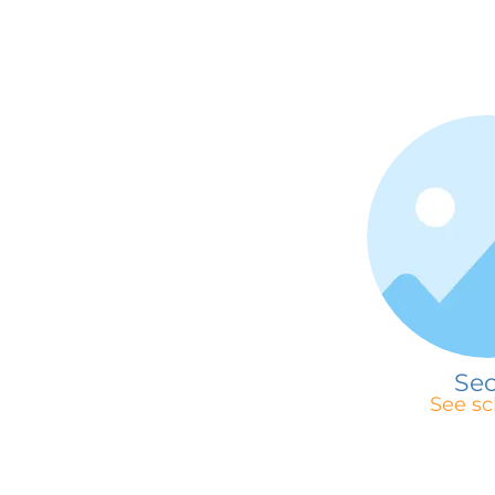
Seo
See sc