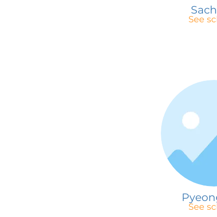
Sac
See sc
Pyeon
See sc