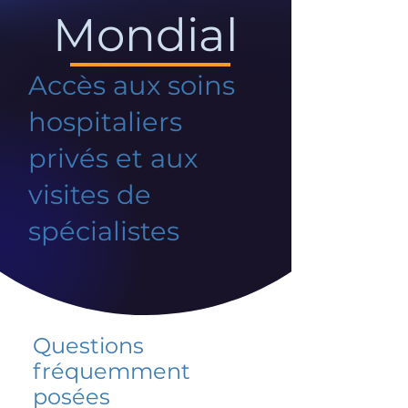
Mondial
Accès aux soins
hospitaliers
privés et aux
visites de
spécialistes
Questions
fréquemment
posées