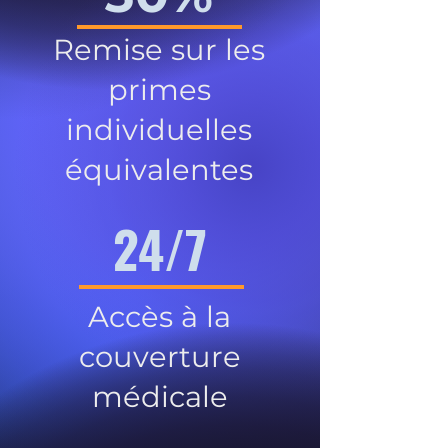
Remise sur les
primes
individuelles
équivalentes
24/7
Accès à la
couverture
médicale