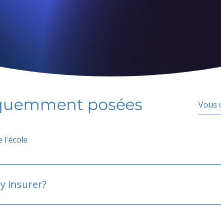
équemment posées
 l'école
y insurer?