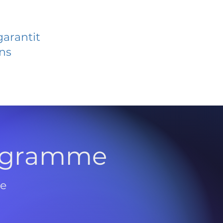
garantit
ans
rogramme
de