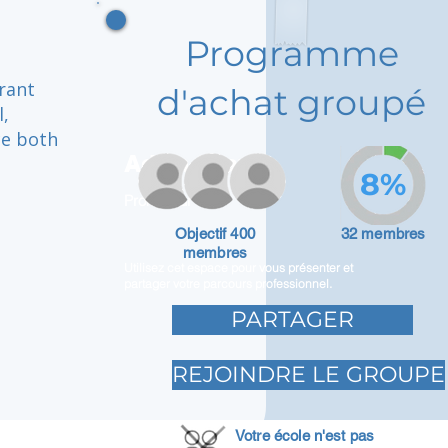
Programme
brant
d'achat groupé
l,
ce both
Adam Caar
8%
Promoteur
Objectif 400
32 membres
membres
Utilisez cet espace pour vous présenter et
partager votre parcours professionnel.
PARTAGER
REJOINDRE LE GROUPE
Votre école n'est pas