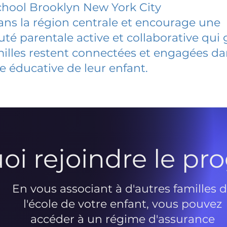
hool Brooklyn New York City
dans la région centrale et encourage une
 parentale active et collaborative qui 
milles restent connectées et engagées d
e éducative de leur enfant.
oi rejoindre le p
En vous associant à d'autres familles 
l'école de votre enfant, vous pouvez
accéder à un régime d'assurance