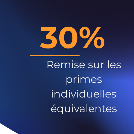
30%
Remise sur les
primes
individuelles
équivalentes