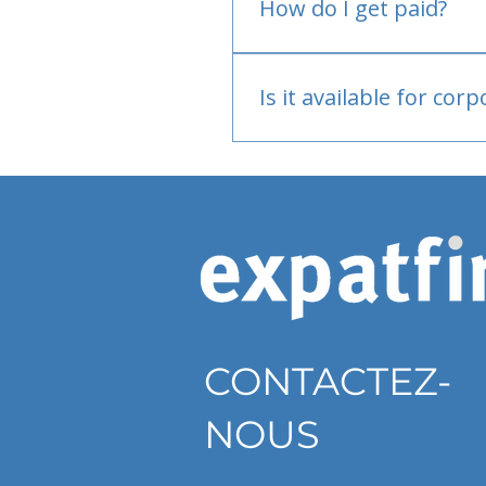
How do I get paid?
Bank or PayPal, once appr
Is it available for cor
Currently individual only
CONTACTEZ-
NOUS