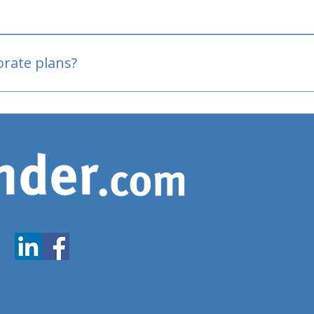
oved
porate plans?