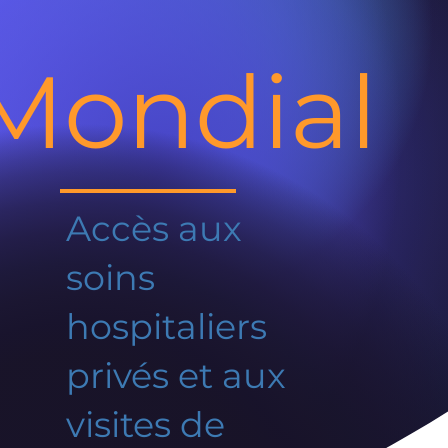
Mondial
Accès aux
soins
hospitaliers
privés et aux
visites de