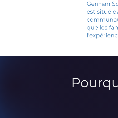
German Sc
est situé 
communauté
que les fa
l'expérienc
Pourqu