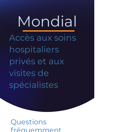
Mondial
Accès aux soins
hospitaliers
privés et aux
visites de
spécialistes
Questions
fréquemment