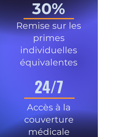
30%
Remise sur les
primes
individuelles
équivalentes
24/7
Accès à la
couverture
médicale