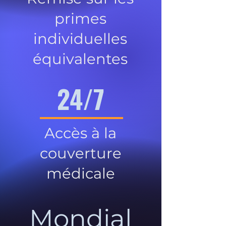
primes
individuelles
équivalentes
24/7
Accès à la
couverture
médicale
Mondial