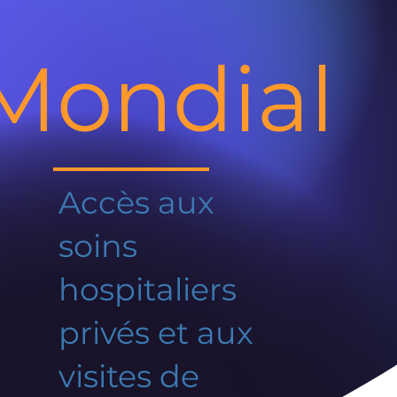
Mondial
Accès aux
soins
hospitaliers
privés et aux
visites de