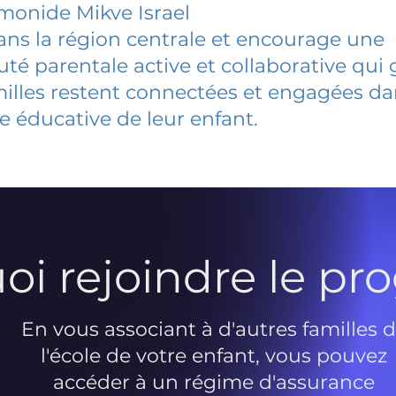
monide Mikve Israel
dans la région centrale et encourage une
 parentale active et collaborative qui 
milles restent connectées et engagées d
e éducative de leur enfant.
oi rejoindre le p
En vous associant à d'autres familles 
l'école de votre enfant, vous pouvez
accéder à un régime d'assurance