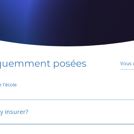
équemment posées
 l'école
y insurer?