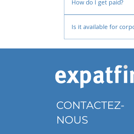
How do I get paid?
Bank or PayPal, once appr
Is it available for cor
Currently individual only
CONTACTEZ-
NOUS