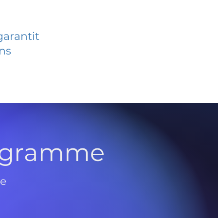
garantit
ans
rogramme
de