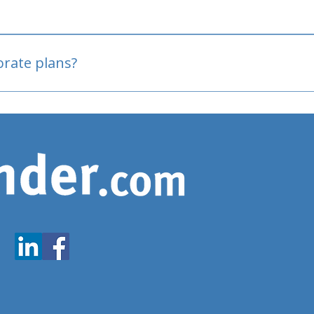
oved
porate plans?