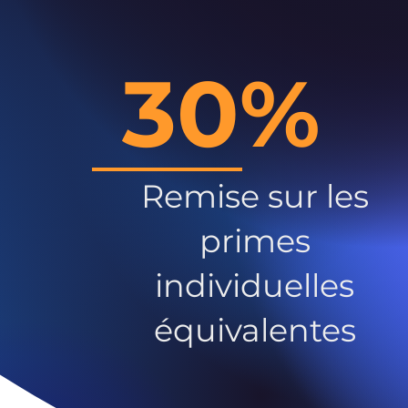
30%
Remise sur les
primes
individuelles
équivalentes