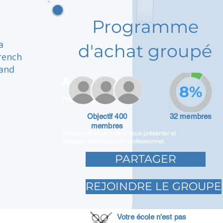
Programme
a
d'achat groupé
rench
 and
Adam Caar
8%
Promoteur
Objectif 400
32 membres
membres
Utilisez cet espace pour vous présenter et
partager votre parcours professionnel.
PARTAGER
REJOINDRE LE GROUPE
Votre école n'est pas