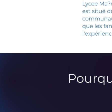
Lycee Ma?
est situé 
communauté
que les fa
l'expérienc
Pourqu