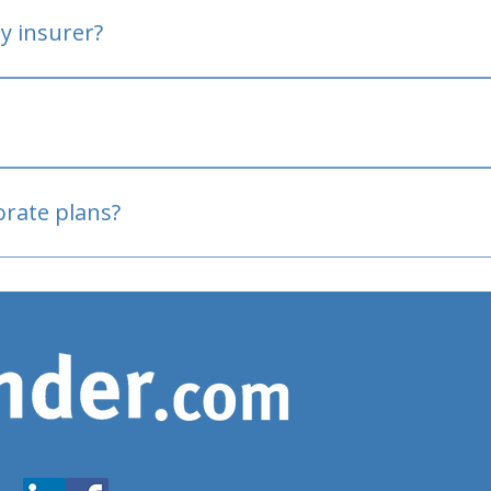
y insurer?
oved
porate plans?