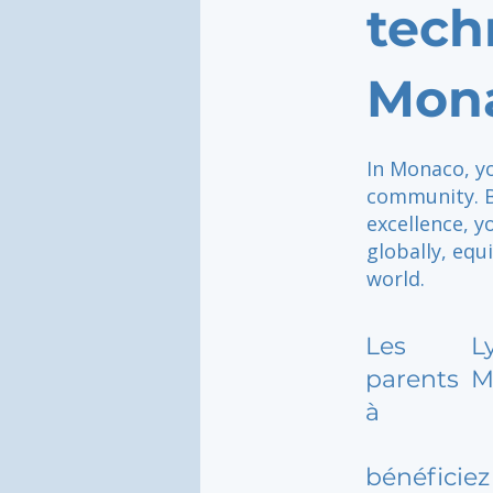
tech
Mon
In Monaco, yo
community. B
excellence, y
globally, equ
world.
Les
L
parents
M
à
bénéficiez 