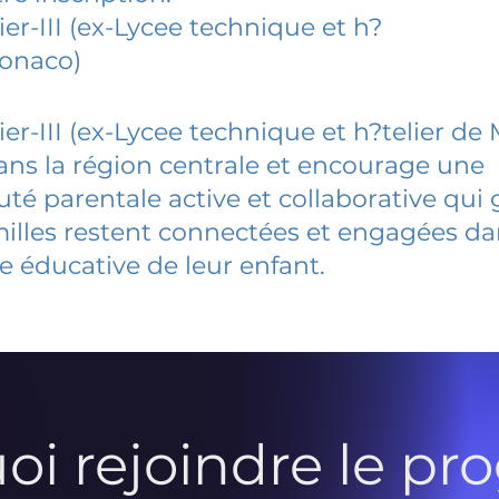
er-III (ex-Lycee technique et h?
Monaco)
ier-III (ex-Lycee technique et h?telier de
dans la région centrale et encourage une
 parentale active et collaborative qui 
milles restent connectées et engagées d
e éducative de leur enfant.
oi rejoindre le p