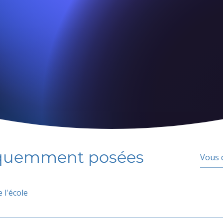
équemment posées
 l'école