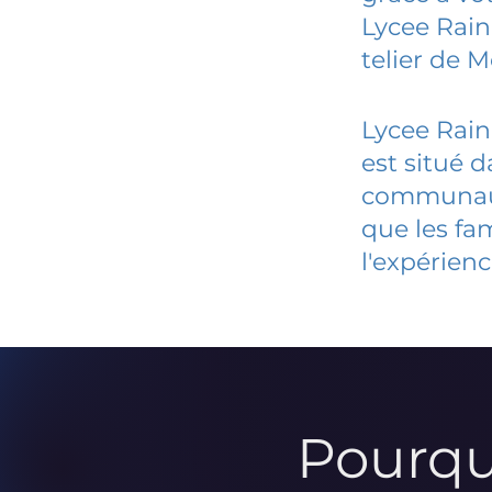
Lycee Raini
telier de 
Lycee Rain
est situé 
communauté
que les fa
l'expérienc
Pourqu