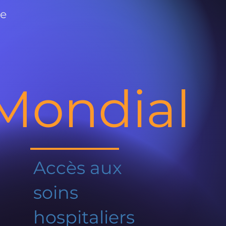
de
Mondial
Accès aux
soins
hospitaliers