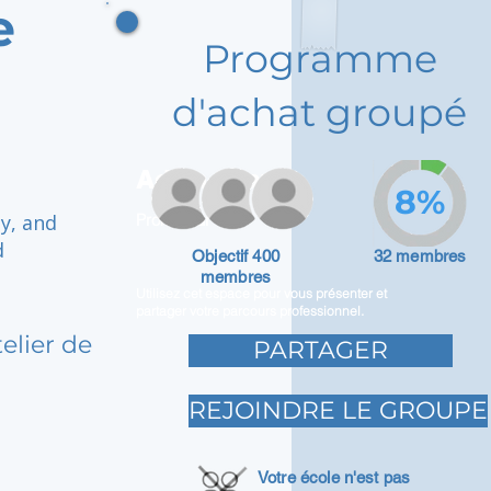
e
Programme
d'achat groupé
Adam Caar
8%
ly, and
Promoteur
d
Objectif 400
32 membres
membres
Utilisez cet espace pour vous présenter et
partager votre parcours professionnel.
elier de
PARTAGER
REJOINDRE LE GROUPE
Votre école n'est pas