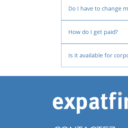
Do I have to change m
No.
How do I get paid?
Bank or PayPal, once appr
Is it available for cor
Currently individual only