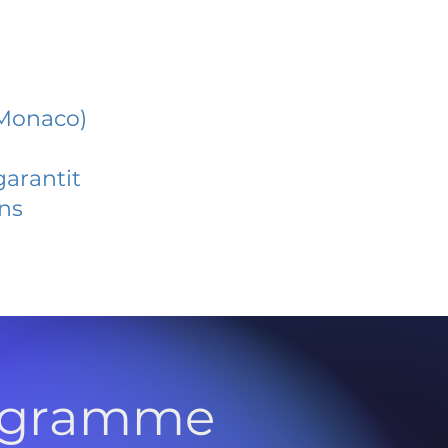
 Monaco)
garantit
ans
rogramme