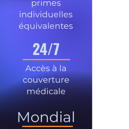
primes
individuelles
équivalentes
24/7
Accès à la
couverture
médicale
Mondial