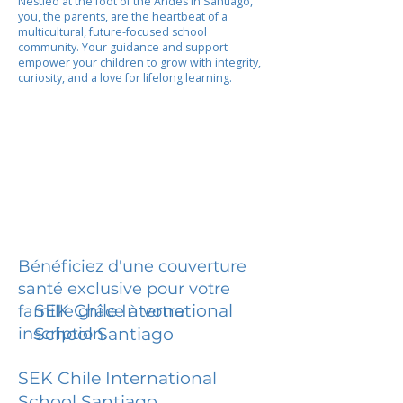
Nestled at the foot of the Andes in Santiago,
you, the parents, are the heartbeat of a
multicultural, future-focused school
community. Your guidance and support
empower your children to grow with integrity,
curiosity, and a love for lifelong learning.
Bénéficiez d'une couverture
santé exclusive pour votre
SEK Chile International
famille grâce à votre
inscription.
School Santiago
SEK Chile International
School Santiago