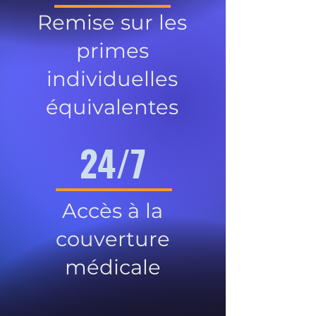
Remise sur les
primes
individuelles
équivalentes
24/7
Accès à la
couverture
médicale