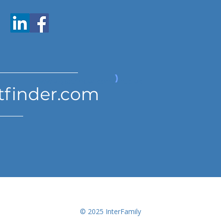
www.expatfinder.com/articles
tfinder.com
© 2025 InterFamily