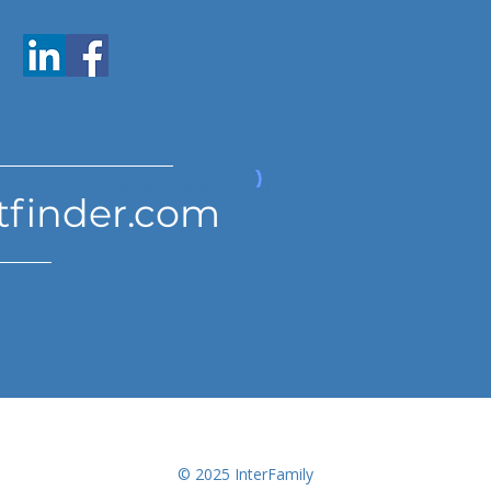
www.expatfinder.com/articles
tfinder.com
© 2025 InterFamily