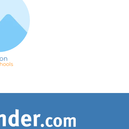
lon
hools