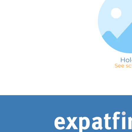
Ho
See sc