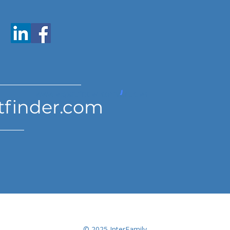
www.expatfinder.com/articles
tfinder.com
© 2025 InterFamily