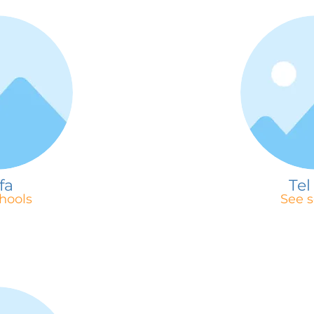
fa
Tel
hools
See s