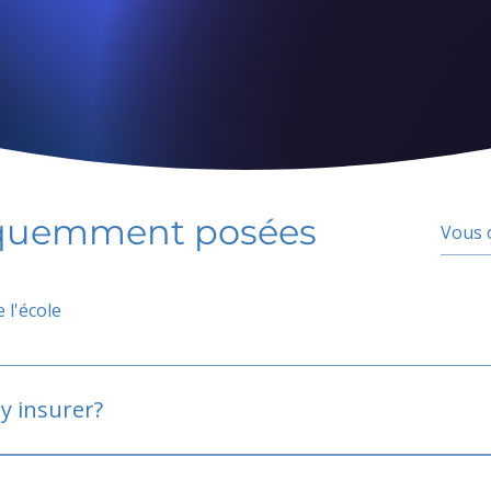
équemment posées
 l'école
y insurer?