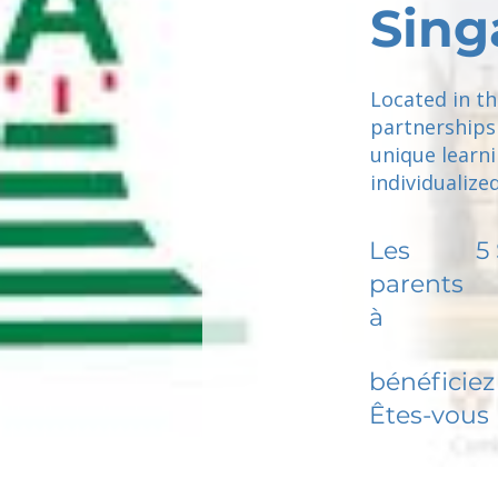
Sing
Located in th
partnerships 
unique learni
individualize
Les
5
parents
à
bénéficiez 
Êtes-vous 