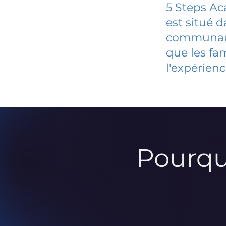
5 Steps A
est situé 
communauté
que les fa
l'expérienc
Pourqu