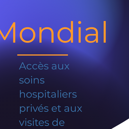
Mondial
Accès aux
soins
hospitaliers
privés et aux
visites de