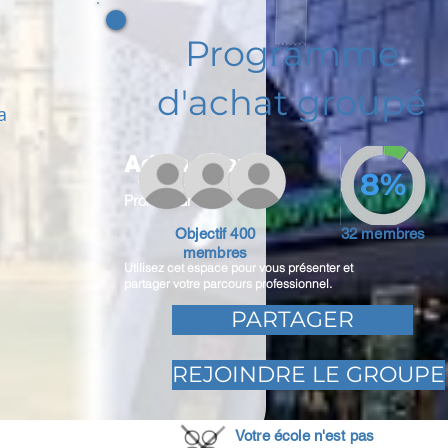
Programme
d'achat groupé
a
Adam Caar
8%
Promoteur
Objectif 400
32 membres
membres
Utilisez cet espace pour vous présenter et
partager votre parcours professionnel.
PARTAGER
REJOINDRE LE GROUPE
Votre école n'est pas