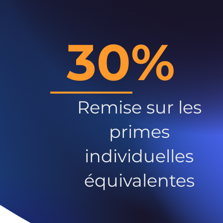
30%
Remise sur les
primes
individuelles
équivalentes