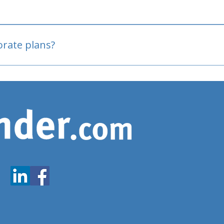
oved
porate plans?