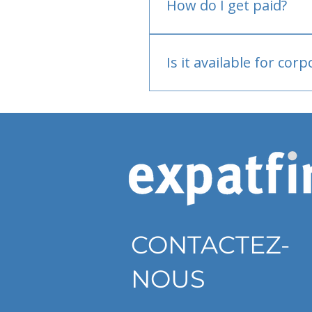
How do I get paid?
Bank or PayPal, once appr
Is it available for cor
Currently individual only
CONTACTEZ-
NOUS