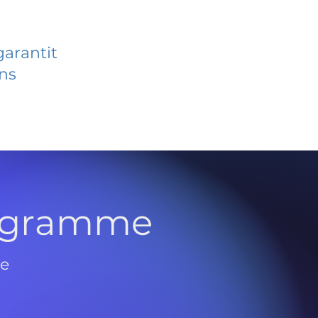
garantit
ans
rogramme
de