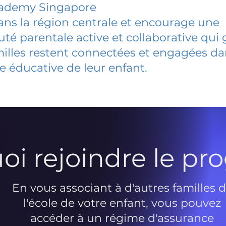
cademy Singapore
dans la région centrale et encourage une
 parentale active et collaborative qui 
milles restent connectées et engagées d
e éducative de leur enfant.
oi rejoindre le p
En vous associant à d'autres familles 
l'école de votre enfant, vous pouvez
accéder à un régime d'assurance