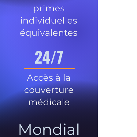
primes
individuelles
équivalentes
24/7
Accès à la
couverture
médicale
Mondial