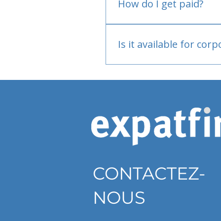
How do I get paid?
Bank or PayPal, once appr
Is it available for cor
Currently individual only
CONTACTEZ-
NOUS