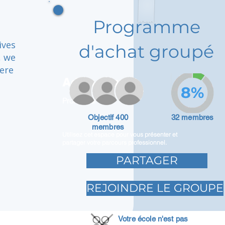
Programme
ives
d'achat groupé
, we
here
Adam Caar
8%
Promoteur
Objectif 400
32 membres
membres
Utilisez cet espace pour vous présenter et
partager votre parcours professionnel.
PARTAGER
REJOINDRE LE GROUPE
Votre école n'est pas