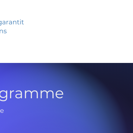
garantit
ans
rogramme
de