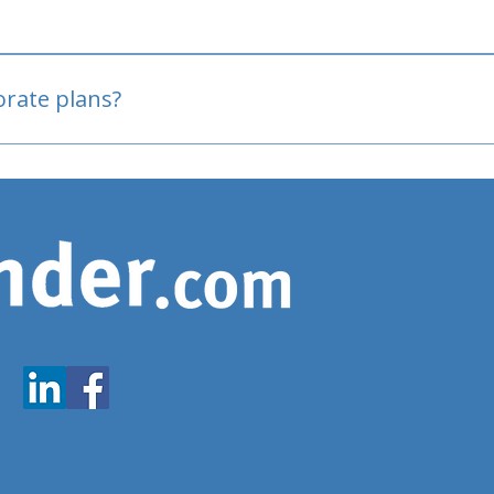
oved
porate plans?