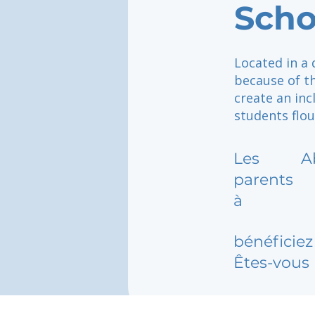
Scho
Located in a 
because of th
create an in
students flou
Les
A
parents
à
bénéficiez 
Êtes-vous 