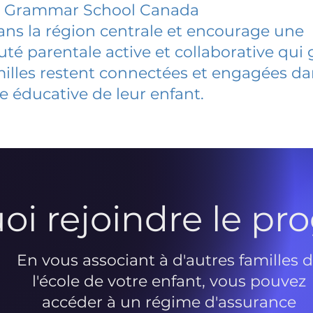
 Grammar School Canada
dans la région centrale et encourage une
 parentale active et collaborative qui 
milles restent connectées et engagées d
e éducative de leur enfant.
oi rejoindre le p
En vous associant à d'autres familles 
l'école de votre enfant, vous pouvez
accéder à un régime d'assurance