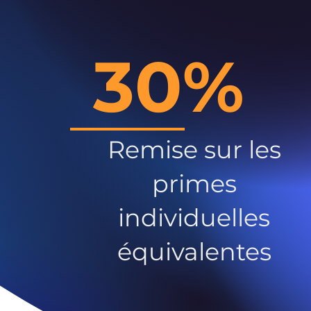
30%
Remise sur les
primes
individuelles
équivalentes