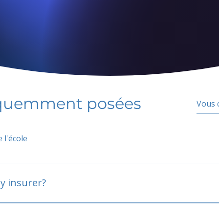
équemment posées
 l'école
y insurer?