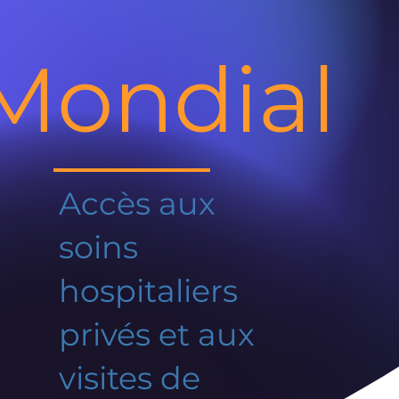
Mondial
Accès aux
soins
hospitaliers
privés et aux
visites de