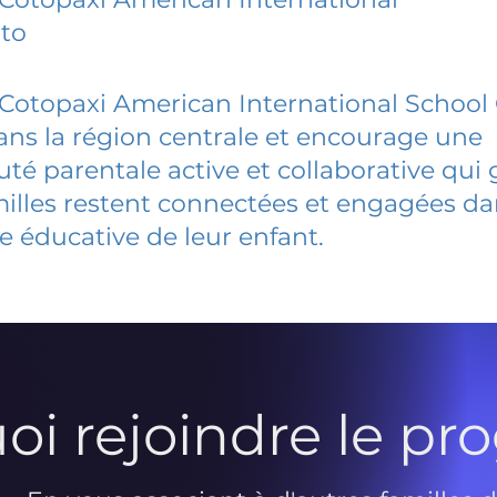
ito
otopaxi American International School
dans la région centrale et encourage une
 parentale active et collaborative qui 
milles restent connectées et engagées d
e éducative de leur enfant.
oi rejoindre le p