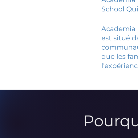
School Qu
Academia C
est situé 
communauté
que les fa
l'expérienc
Pourqu