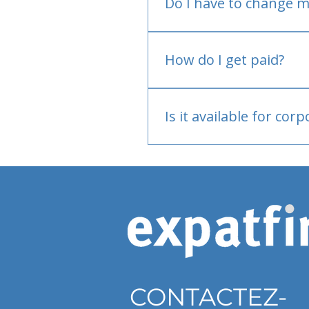
Do I have to change m
No.
How do I get paid?
Bank or PayPal, once appr
Is it available for cor
Currently individual only
CONTACTEZ-