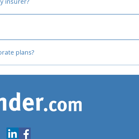
y insurer?
oved
porate plans?