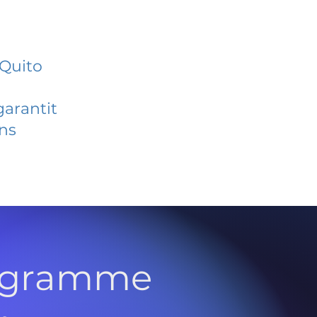
 Quito
garantit
ans
rogramme