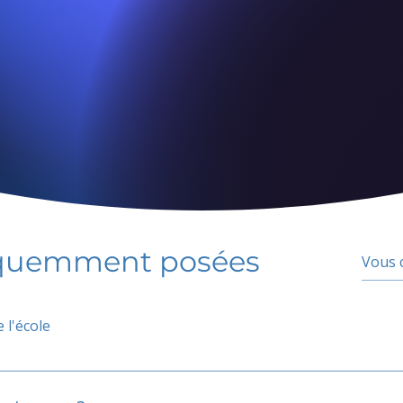
équemment posées
 l'école