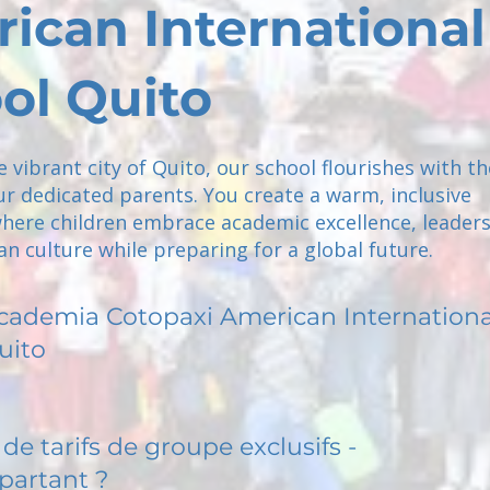
ican International
ol Quito
e vibrant city of Quito, our school flourishes with th
r dedicated parents. You create a warm, inclusive
ere children embrace academic excellence, leaders
n culture while preparing for a global future.
cademia Cotopaxi American Internationa
uito
de tarifs de groupe exclusifs -
partant ?