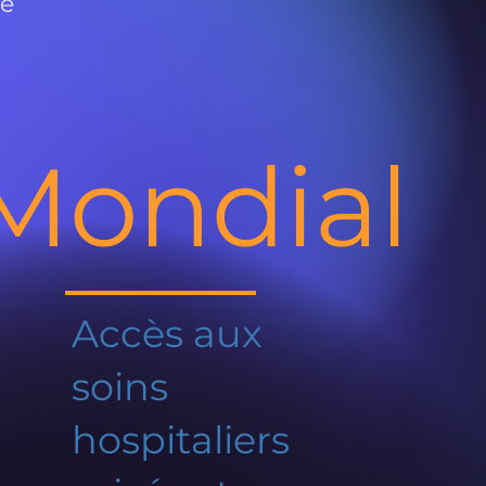
de
Mondial
Accès aux
soins
hospitaliers