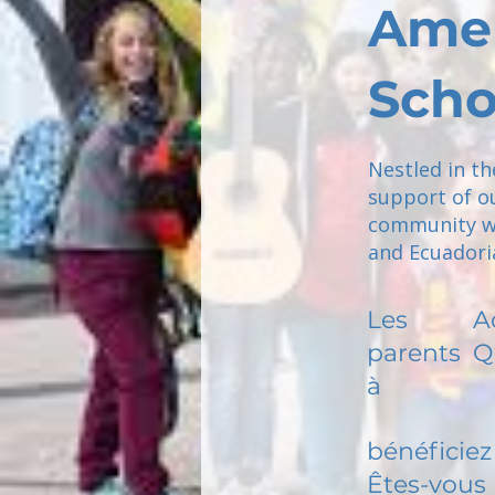
Amer
Scho
Nestled in th
support of ou
community wh
and Ecuadoria
Les
A
parents
Q
à
bénéficiez 
Êtes-vous 