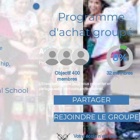
Programme
d'achat groupé
e
Adam Caar
8%
hip,
Promoteur
Objectif 400
32 membres
membres
Utilisez cet espace pour vous présenter et
l School
partager votre parcours professionnel.
PARTAGER
REJOINDRE LE GROUPE
Votre école n'est pas