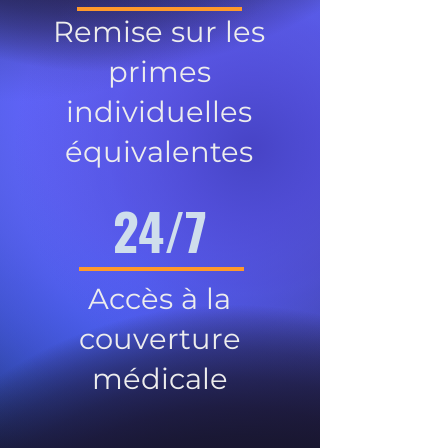
Remise sur les
primes
individuelles
équivalentes
24/7
Accès à la
couverture
médicale