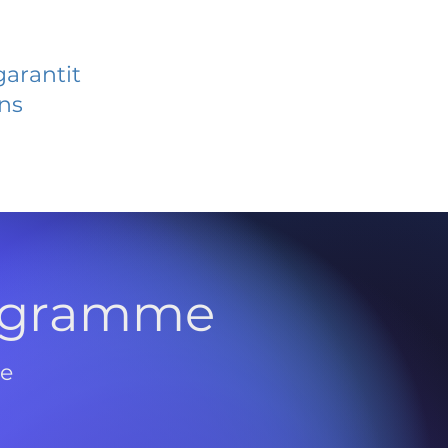
garantit
ans
rogramme
de