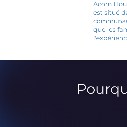
Acorn Hou
est situé 
communauté
que les fa
l'expérienc
Pourqu