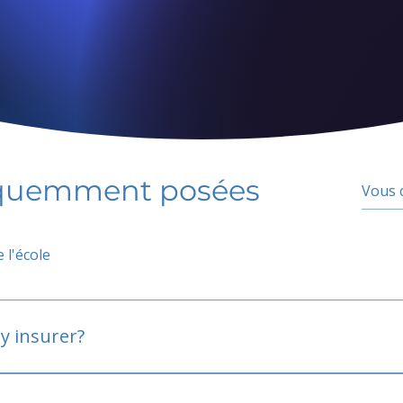
équemment posées
 l'école
y insurer?