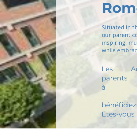
Rom
Situated in t
our parent co
inspiring, m
while embraci
Les
A
parents
à
bénéficiez 
Êtes-vous 