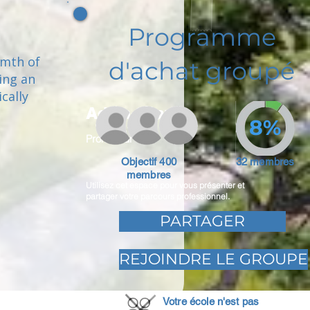
Programme
rmth of
d'achat groupé
ing an
cally
Adam Caar
8%
Promoteur
Objectif 400
32 membres
membres
Utilisez cet espace pour vous présenter et
partager votre parcours professionnel.
PARTAGER
REJOINDRE LE GROUPE
Votre école n'est pas