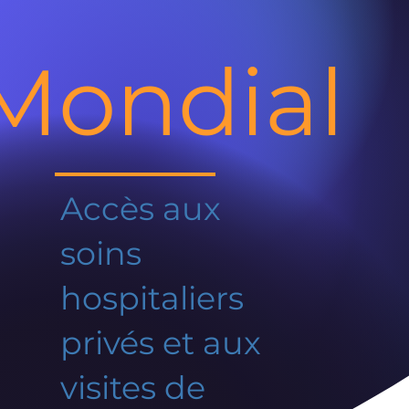
Mondial
Accès aux
soins
hospitaliers
privés et aux
visites de