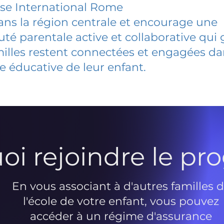
se International Rome
dans la région centrale et encourage une
 parentale active et collaborative qui 
milles restent connectées et engagées d
e éducative de leur enfant.
oi rejoindre le p
En vous associant à d'autres familles 
l'école de votre enfant, vous pouvez
accéder à un régime d'assurance