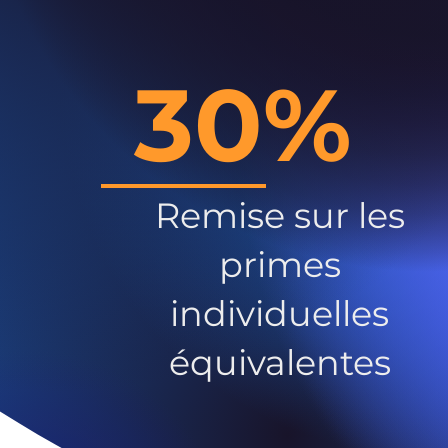
30%
Remise sur les
primes
individuelles
équivalentes