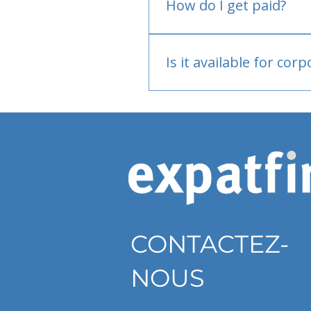
How do I get paid?
Bank or PayPal, once appr
Is it available for cor
Currently individual only
CONTACTEZ-
NOUS