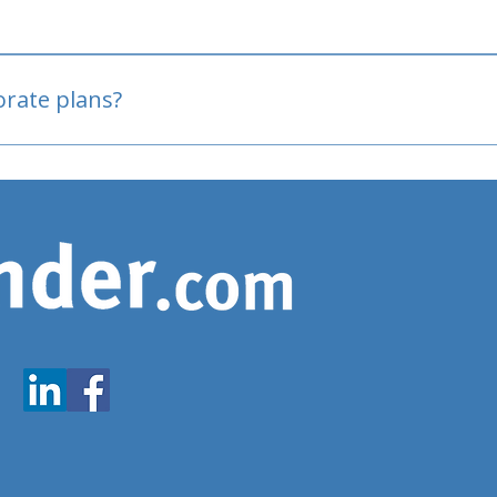
oved
porate plans?