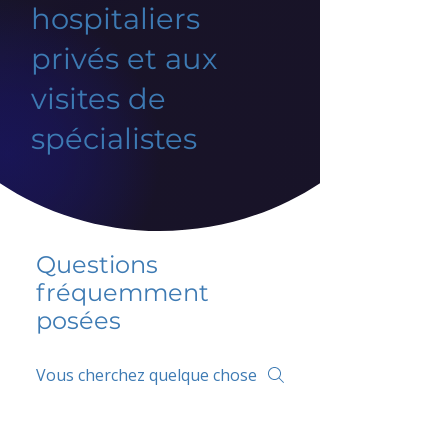
hospitaliers
privés et aux
visites de
spécialistes
Questions
fréquemment
posées
5 percent FAQ
FAQ de l'école