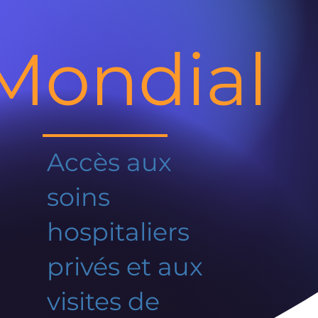
Mondial
Accès aux
soins
hospitaliers
privés et aux
visites de