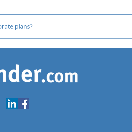
oved
porate plans?