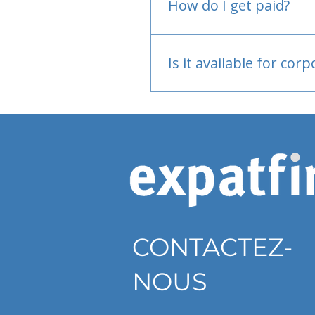
How do I get paid?
Bank or PayPal, once appr
Is it available for cor
Currently individual only
CONTACTEZ-
NOUS