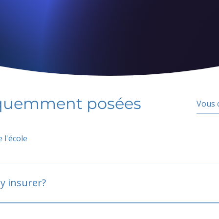
équemment posées
 l'école
y insurer?