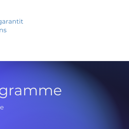
garantit
ans
rogramme
de