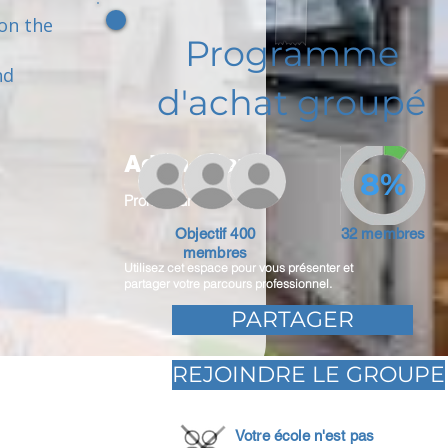
 on the
Programme
nd
d'achat groupé
Adam Caar
8%
Promoteur
Objectif 400
32 membres
membres
Utilisez cet espace pour vous présenter et
partager votre parcours professionnel.
PARTAGER
REJOINDRE LE GROUPE
Votre école n'est pas