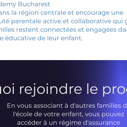
demy Bucharest
dans la région centrale et encourage une
 parentale active et collaborative qui 
milles restent connectées et engagées d
e éducative de leur enfant.
oi rejoindre le p
En vous associant à d'autres familles 
l'école de votre enfant, vous pouvez
accéder à un régime d'assurance