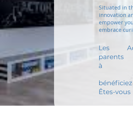
Situated in t
innovation a
empower youn
embrace curio
Les
A
parents
à
bénéficiez 
Êtes-vous 