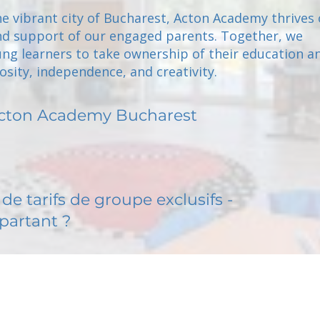
he vibrant city of Bucharest, Acton Academy thrives
nd support of our engaged parents. Together, we
g learners to take ownership of their education a
sity, independence, and creativity.
cton Academy Bucharest
de tarifs de groupe exclusifs -
partant ?