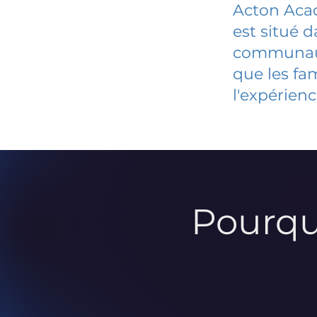
Acton Aca
est situé 
communauté
que les fa
l'expérienc
Pourqu