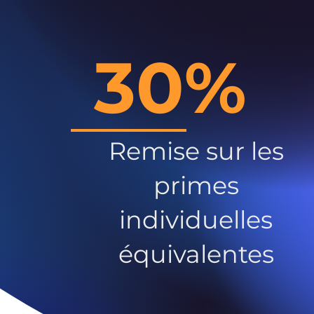
30%
Remise sur les
primes
individuelles
équivalentes