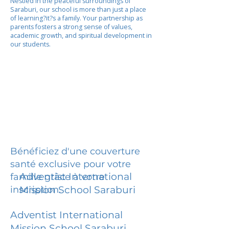
Nestled in the peaceful surroundings of
Saraburi, our school is more than just a place
of learning?it?s a family. Your partnership as
parents fosters a strong sense of values,
academic growth, and spiritual development in
our students.
Bénéficiez d'une couverture
santé exclusive pour votre
Adventist International
famille grâce à votre
inscription.
Mission School Saraburi
Adventist International
Mission School Saraburi