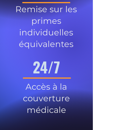
Remise sur les
primes
individuelles
équivalentes
24/7
Accès à la
couverture
médicale