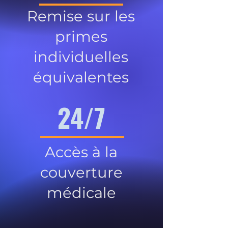
Remise sur les
primes
individuelles
équivalentes
24/7
Accès à la
couverture
médicale