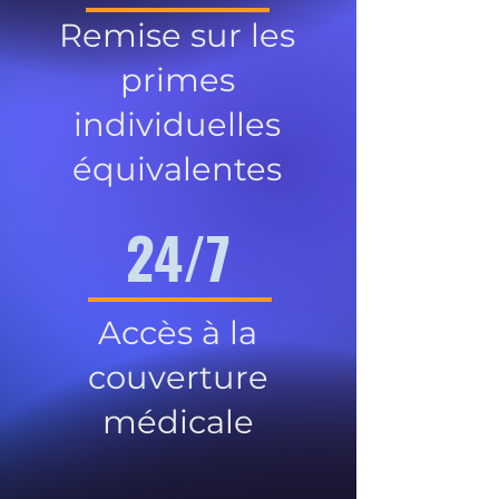
Remise sur les
primes
individuelles
équivalentes
24/7
Accès à la
couverture
médicale