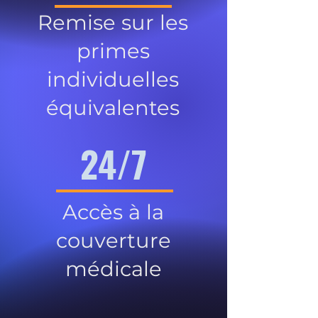
Remise sur les
primes
individuelles
équivalentes
24/7
Accès à la
couverture
médicale