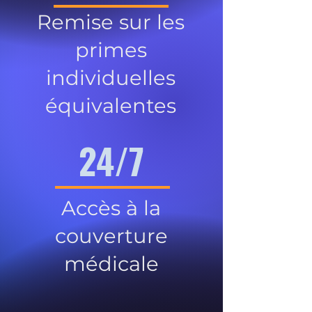
Remise sur les
primes
individuelles
équivalentes
24/7
Accès à la
couverture
médicale