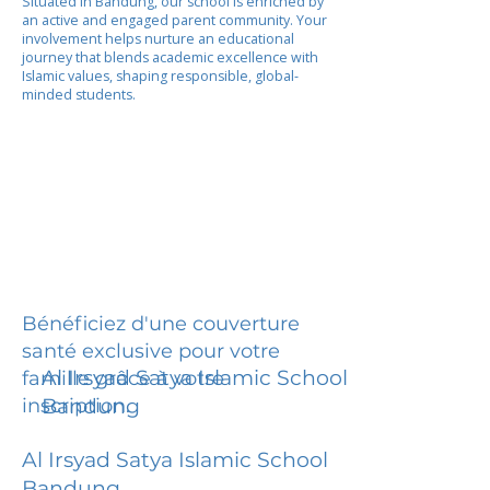
Situated in Bandung, our school is enriched by
an active and engaged parent community. Your
involvement helps nurture an educational
journey that blends academic excellence with
Islamic values, shaping responsible, global-
minded students.
Bénéficiez d'une couverture
santé exclusive pour votre
Al Irsyad Satya Islamic School
famille grâce à votre
inscription.
Bandung
Al Irsyad Satya Islamic School
Bandung