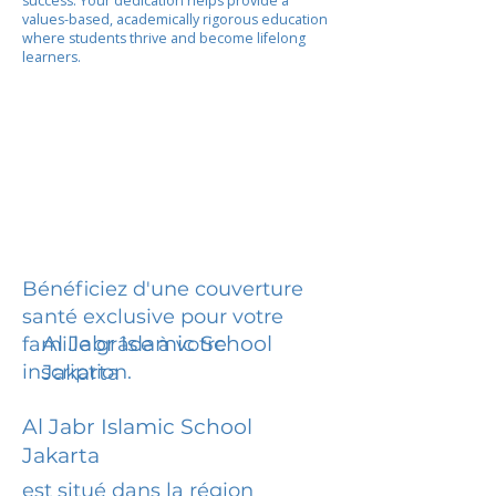
success. Your dedication helps provide a
values-based, academically rigorous education
where students thrive and become lifelong
learners.
Bénéficiez d'une couverture
santé exclusive pour votre
Al Jabr Islamic School
famille grâce à votre
inscription.
Jakarta
Al Jabr Islamic School
Jakarta
est situé dans la région