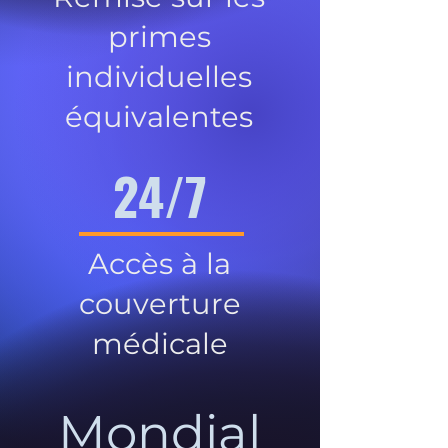
primes
individuelles
équivalentes
24/7
Accès à la
couverture
médicale
Mondial