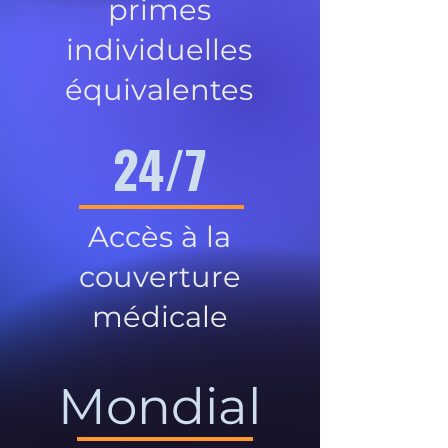
primes
individuelles
équivalentes
24/7
Accès à la
couverture
médicale
Mondial