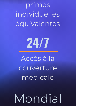
primes
individuelles
équivalentes
24/7
Accès à la
couverture
médicale
Mondial