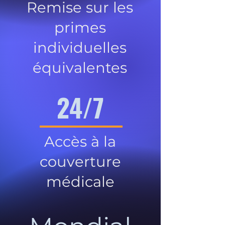
Remise sur les
primes
individuelles
équivalentes
24/7
Accès à la
couverture
médicale