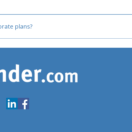
oved
porate plans?