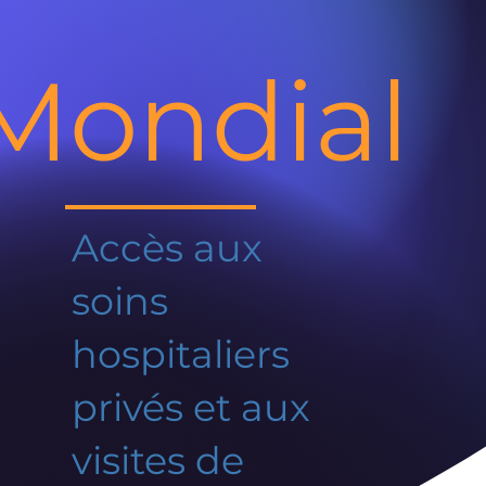
Mondial
Accès aux
soins
hospitaliers
privés et aux
visites de