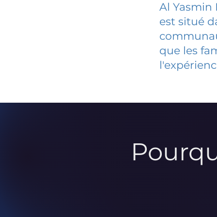
Al Yasmin 
est situé 
communauté
que les fa
l'expérienc
Pourqu