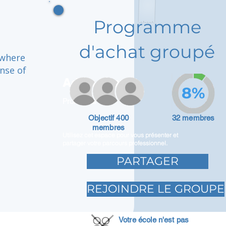
Programme
d'achat groupé
 where
ense of
Adam Caar
8%
Promoteur
Objectif 400
32 membres
membres
Utilisez cet espace pour vous présenter et
partager votre parcours professionnel.
PARTAGER
REJOINDRE LE GROUPE
Votre école n'est pas