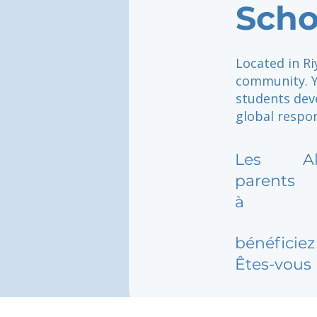
Scho
Located in Ri
community. Y
students deve
global respon
Les
A
parents
à
bénéficiez 
Êtes-vous 