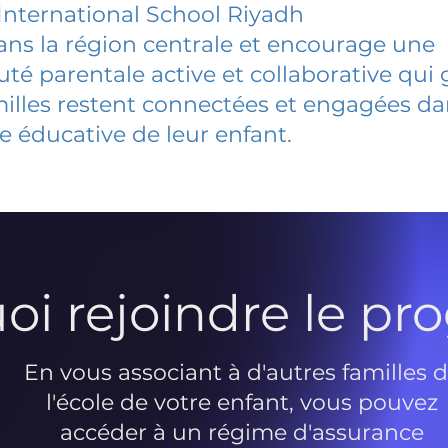
International School Riyadh
dans la région centrale et encourage une
 parentale active et collaborative qui 
milles restent connectées et engagées d
e éducative de leur enfant.
oi rejoindre le p
En vous associant à d'autres familles 
l'école de votre enfant, vous pouvez
accéder à un régime d'assurance