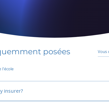
équemment posées
 l'école
y insurer?