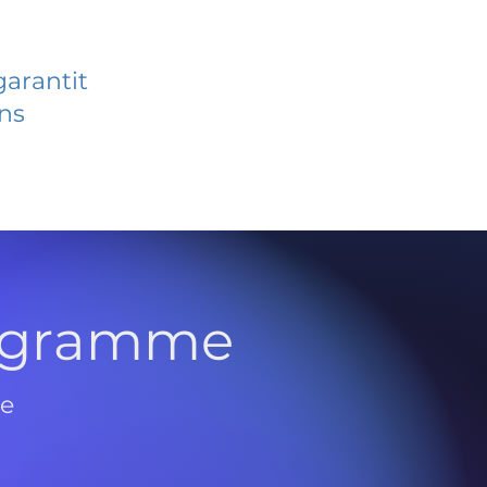
garantit
ans
rogramme
de