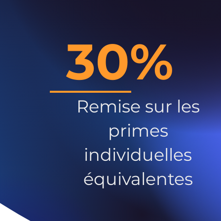
30%
Remise sur les
primes
individuelles
équivalentes