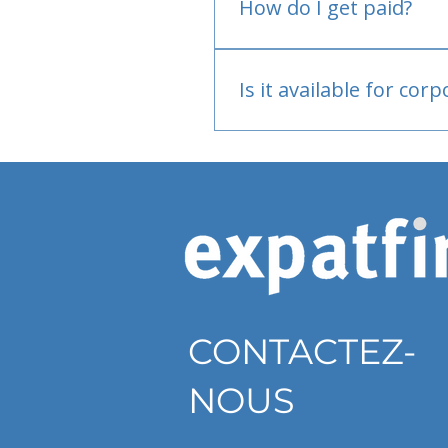
How do I get paid?
Bank or PayPal, once appr
Is it available for cor
Currently individual only
CONTACTEZ-
NOUS