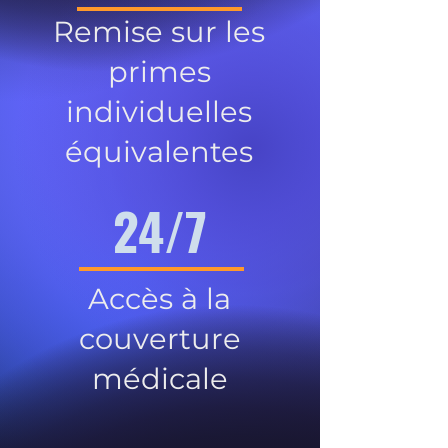
Remise sur les
primes
individuelles
équivalentes
24/7
Accès à la
couverture
médicale