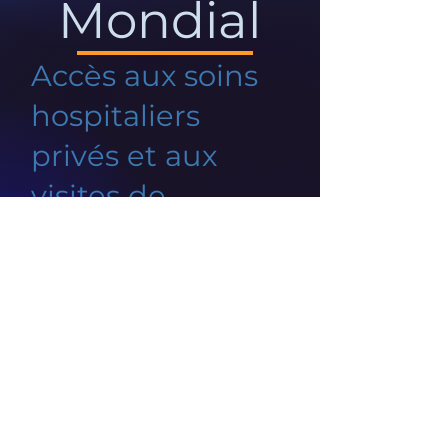
Mondial
Accès aux soins
hospitaliers
privés et aux
visites de
spécialistes
Un problème de connexion à
votre réseau est survenu.
Vérifiez votre connexion et
réessayez.