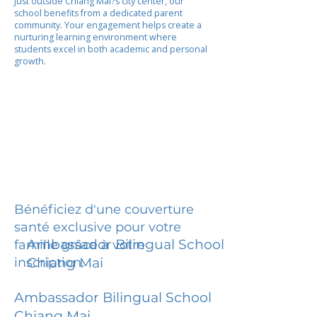
Just outside Chiang Mai?s city center, our
school benefits from a dedicated parent
community. Your engagement helps create a
nurturing learning environment where
students excel in both academic and personal
growth.
Bénéficiez d'une couverture
santé exclusive pour votre
Ambassador Bilingual School
famille grâce à votre
inscription.
Chiang Mai
Ambassador Bilingual School
Chiang Mai