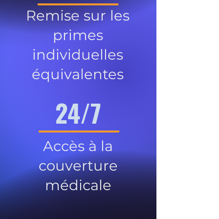
Remise sur les
primes
individuelles
équivalentes
24/7
Accès à la
couverture
médicale