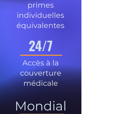
primes
individuelles
équivalentes
24/7
Accès à la
couverture
médicale
Mondial