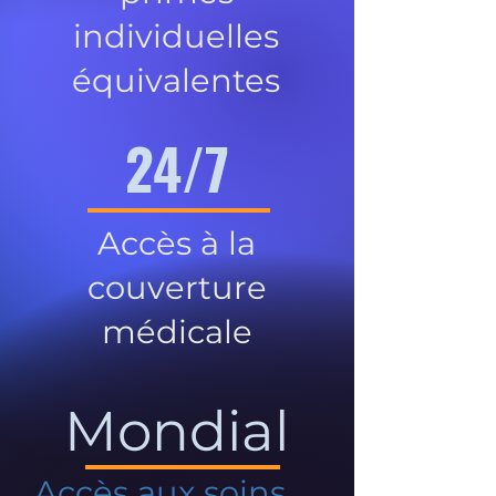
individuelles
équivalentes
24/7
Accès à la
couverture
médicale
Mondial
Accès aux soins