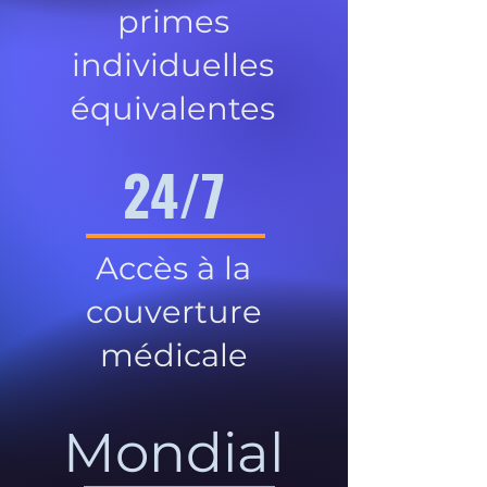
primes
individuelles
équivalentes
24/7
Accès à la
couverture
médicale
Mondial