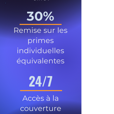
30%
Remise sur les
primes
individuelles
équivalentes
24/7
Accès à la
couverture