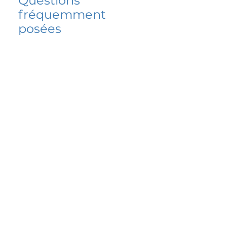
Questions
fréquemment
posées
5 percent FAQ
FAQ de l'école
Do I have to change
my insurer?
No.
How do I get paid?
Bank or PayPal, once approved
Is it available for