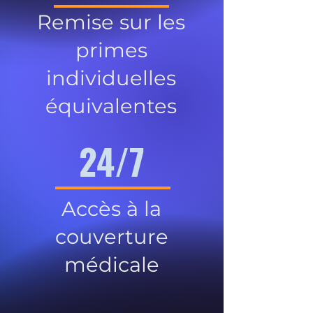
Remise sur les
primes
individuelles
équivalentes
24/7
Accès à la
couverture
médicale