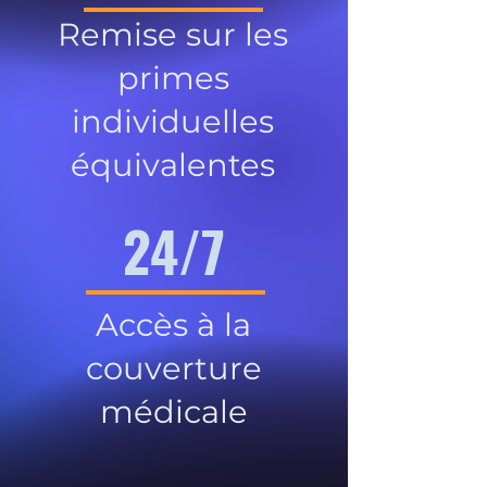
Remise sur les
primes
individuelles
équivalentes
24/7
Accès à la
couverture
médicale