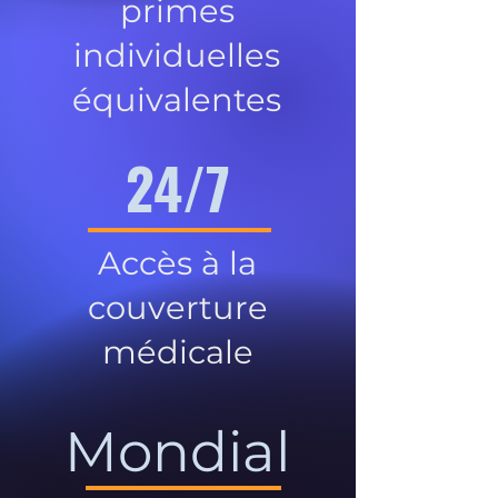
primes
individuelles
équivalentes
24/7
Accès à la
couverture
médicale
Mondial