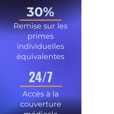
30%
Remise sur les
primes
individuelles
équivalentes
24/7
Accès à la
couverture