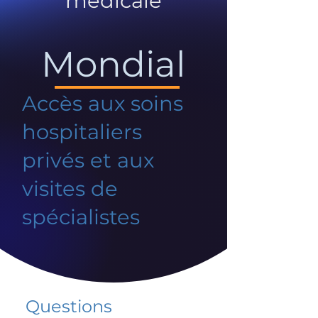
médicale
Mondial
Accès aux soins
hospitaliers
privés et aux
visites de
spécialistes
Questions