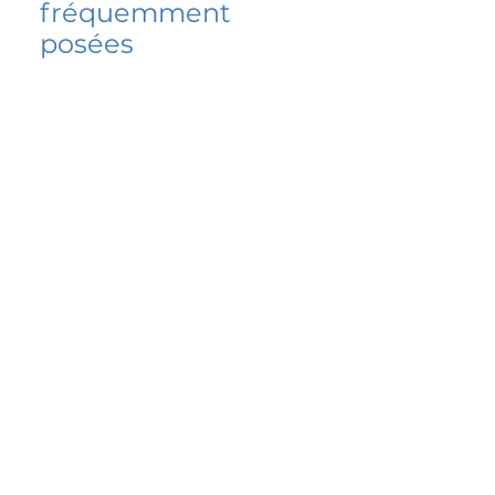
fréquemment
posées
5 percent FAQ
FAQ de l'école
Do I have to change
my insurer?
No.
How do I get paid?
Bank or PayPal, once approved
Is it available for
corporate plans?