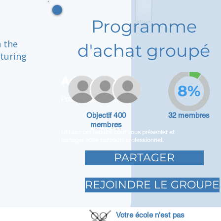
Programme
h the
d'achat groupé
rturing
Adam Caar
8%
Promoteur
Objectif 400
32 membres
membres
Utilisez cet espace pour vous présenter et
partager votre parcours professionnel.
PARTAGER
REJOINDRE LE GROUPE
Votre école n'est pas