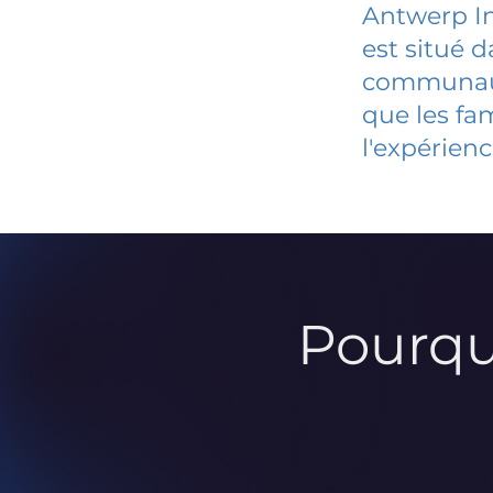
Antwerp In
est situé 
communauté
que les fa
l'expérienc
Pourqu