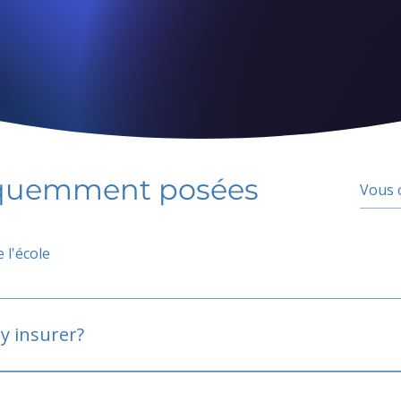
équemment posées
 l'école
y insurer?