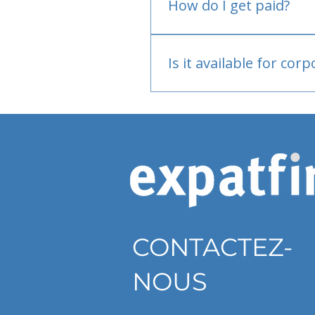
How do I get paid?
Bank or PayPal, once appr
Is it available for cor
Currently individual only
CONTACTEZ-
NOUS