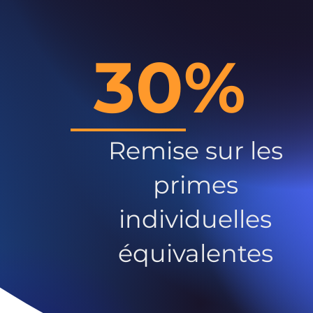
30%
Remise sur les
primes
individuelles
équivalentes