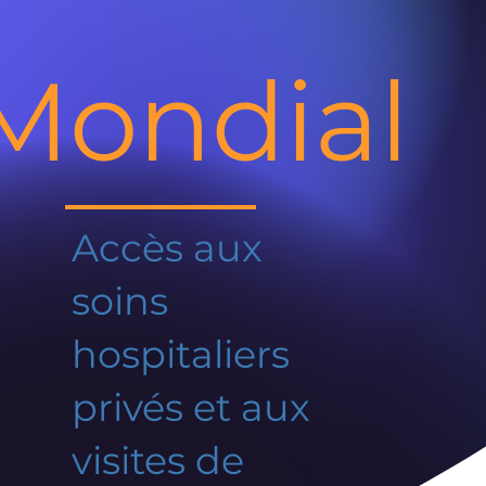
Mondial
Accès aux
soins
hospitaliers
privés et aux
visites de