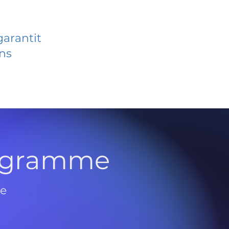
garantit
ans
rogramme
de