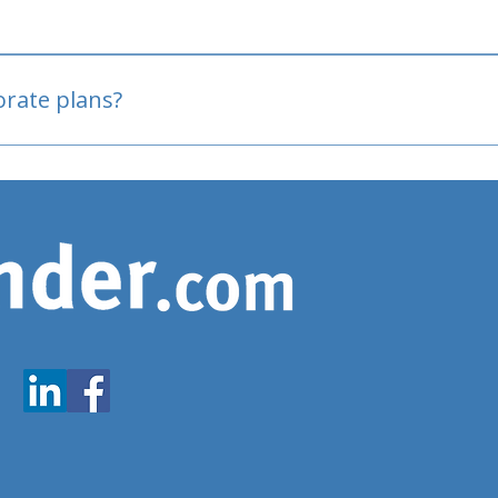
oved
porate plans?