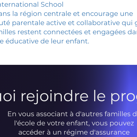
ternational School
dans la région centrale et encourage une
 parentale active et collaborative qui 
milles restent connectées et engagées d
e éducative de leur enfant.
oi rejoindre le p
En vous associant à d'autres familles 
l'école de votre enfant, vous pouvez
accéder à un régime d'assurance