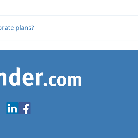
oved
porate plans?