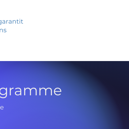
garantit
ans
rogramme
de