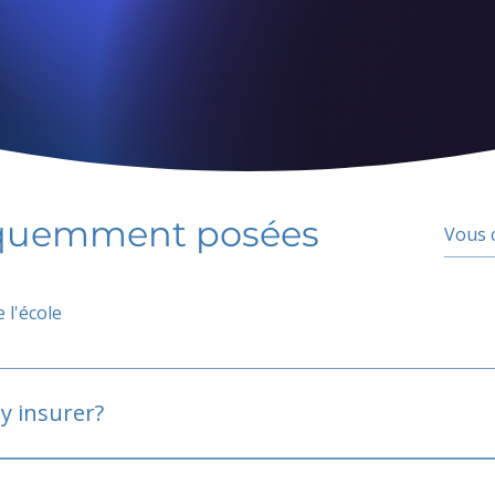
équemment posées
 l'école
y insurer?