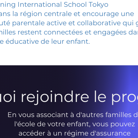
ning International School Tokyo
dans la région centrale et encourage une
 parentale active et collaborative qui 
milles restent connectées et engagées d
e éducative de leur enfant.
oi rejoindre le p
En vous associant à d'autres familles 
l'école de votre enfant, vous pouvez
accéder à un régime d'assurance