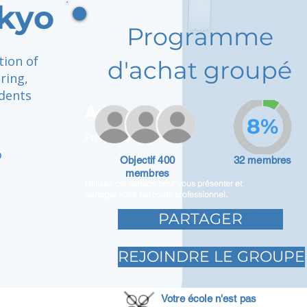
okyo
Programme
tion of
d'achat groupé
ring,
udents
Adam Caar
8%
Promoteur
o
Objectif 400
32 membres
membres
Utilisez cet espace pour vous présenter et
partager votre parcours professionnel.
PARTAGER
REJOINDRE LE GROUPE
Votre école n'est pas