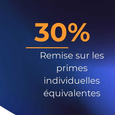
30%
Remise sur les
primes
individuelles
équivalentes