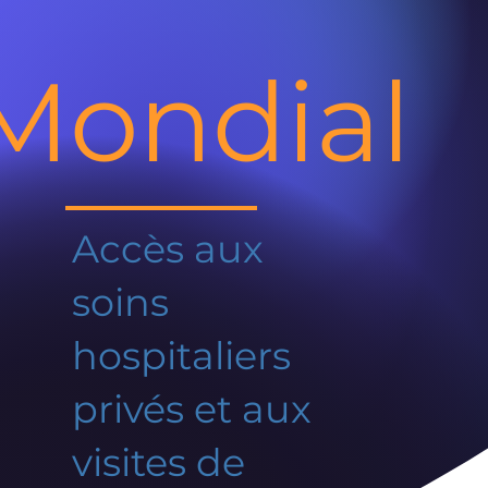
Mondial
Accès aux
soins
hospitaliers
privés et aux
visites de