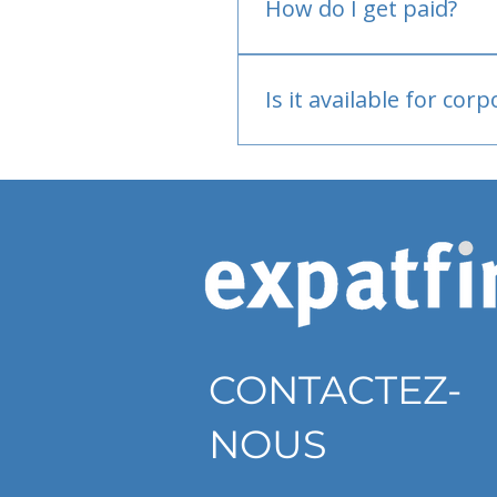
How do I get paid?
Bank or PayPal, once appr
Is it available for cor
Currently individual only
CONTACTEZ-
NOUS