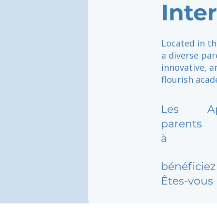
Inte
Located in th
a diverse par
innovative, 
flourish acad
Les
A
parents
à
bénéficiez 
Êtes-vous 