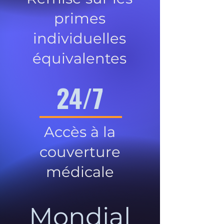
primes
individuelles
équivalentes
24/7
Accès à la
couverture
médicale
Mondial