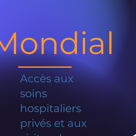
Mondial
Accès aux
soins
hospitaliers
privés et aux