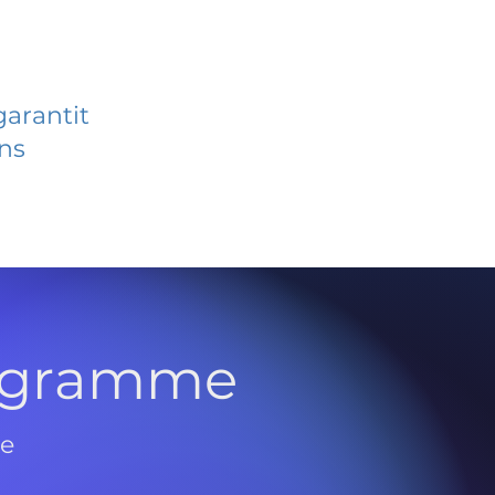
garantit
ans
rogramme
de