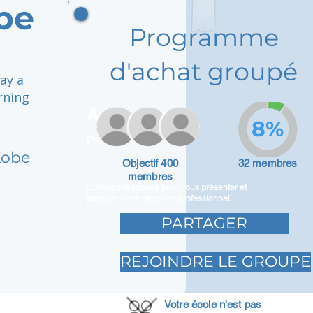
be
Programme
d'achat groupé
ay a
rning
Adam Caar
8%
Promoteur
Kobe
Objectif 400
32 membres
membres
Utilisez cet espace pour vous présenter et
partager votre parcours professionnel.
PARTAGER
REJOINDRE LE GROUPE
Votre école n'est pas