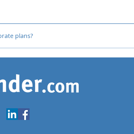
oved
porate plans?