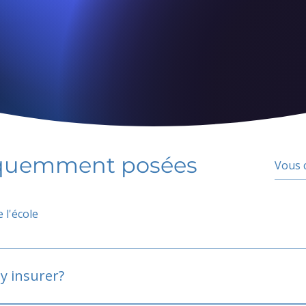
équemment posées
 l'école
y insurer?