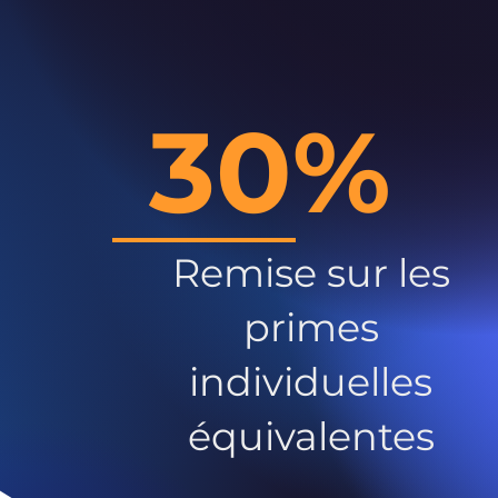
30%
Remise sur les
primes
individuelles
équivalentes