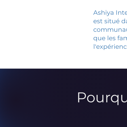
Ashiya Int
est situé 
communauté
que les fa
l'expérienc
Pourqu