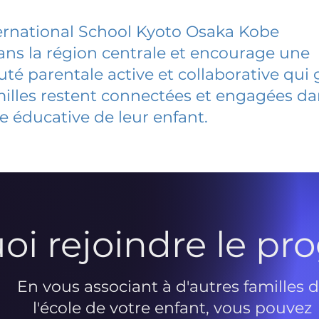
ernational School Kyoto Osaka Kobe
dans la région centrale et encourage une
 parentale active et collaborative qui 
milles restent connectées et engagées d
e éducative de leur enfant.
oi rejoindre le p
En vous associant à d'autres familles 
l'école de votre enfant, vous pouvez