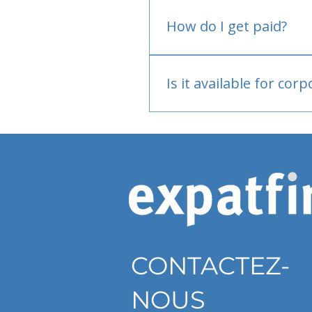
No.
How do I get paid?
Bank or PayPal, once appr
Is it available for cor
Currently individual only
CONTACTEZ-
NOUS