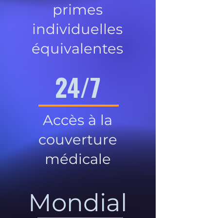
primes
individuelles
équivalentes
24/7
Accès à la
couverture
médicale
Mondial