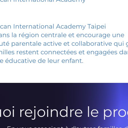
can International Academy Taipei
dans la région centrale et encourage une
 parentale active et collaborative qui 
milles restent connectées et engagées d
e éducative de leur enfant.
oi rejoindre le p