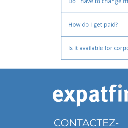
Do I have to change m
No.
How do I get paid?
Bank or PayPal, once appr
Is it available for cor
Currently individual only
CONTACTEZ-