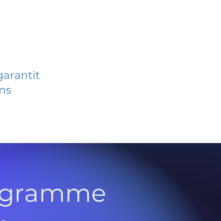
garantit
ans
rogramme