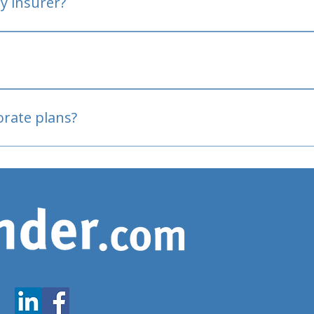
y insurer?
oved
porate plans?