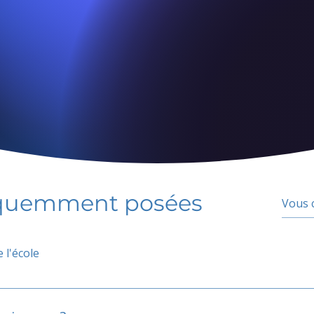
équemment posées
 l'école