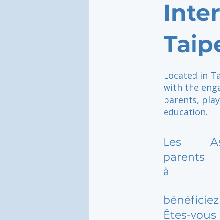
Inte
Taip
Located in Ta
with the eng
parents, play
education.
Les
A
parents
à
bénéficiez 
Êtes-vous 