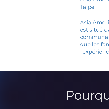
Taipei
Asia Ameri
est situé 
communauté
que les fa
l'expérienc
Pourqu