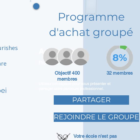
Programme
d'achat groupé
urishes
Adam Caar
8%
are
Promoteur
Objectif 400
32 membres
membres
Utilisez cet espace pour vous présenter et
ei
partager votre parcours professionnel.
PARTAGER
REJOINDRE LE GROUPE
Votre école n'est pas