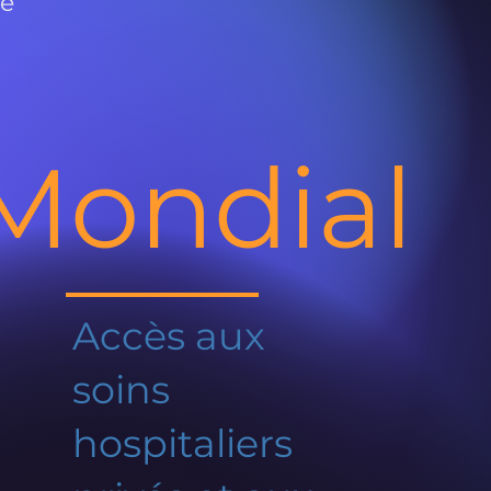
de
Mondial
Accès aux
soins
hospitaliers