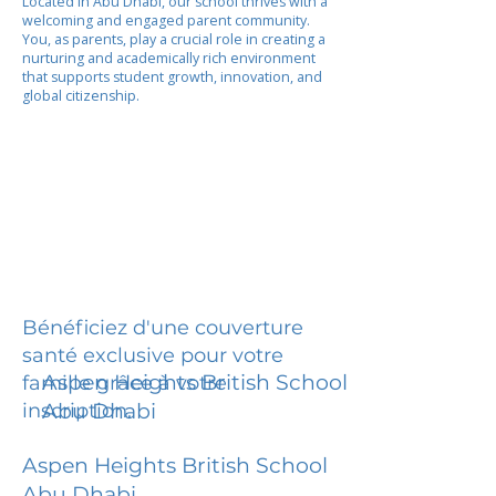
Located in Abu Dhabi, our school thrives with a
welcoming and engaged parent community.
You, as parents, play a crucial role in creating a
nurturing and academically rich environment
that supports student growth, innovation, and
global citizenship.
Bénéficiez d'une couverture
santé exclusive pour votre
Aspen Heights British School
famille grâce à votre
inscription.
Abu Dhabi
Aspen Heights British School
Abu Dhabi