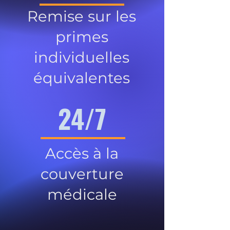
Remise sur les
primes
individuelles
équivalentes
24/7
Accès à la
couverture
médicale