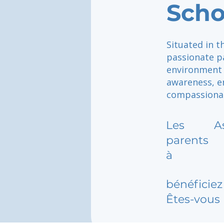
Scho
Situated in t
passionate pa
environment t
awareness, e
compassionat
Les
A
parents
à
bénéficiez 
Êtes-vous 