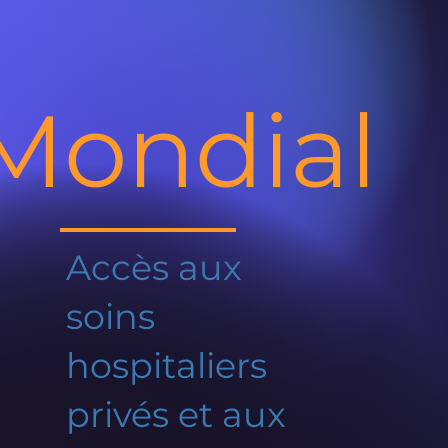
Mondial
Accès aux
soins
hospitaliers
privés et aux