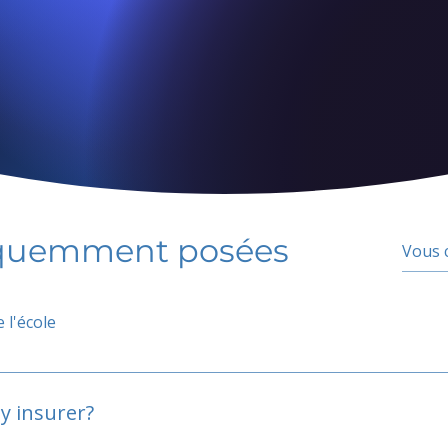
équemment posées
 l'école
y insurer?