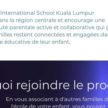
 International School Kuala Lumpur
dans la région centrale et encourage une
 parentale active et collaborative qui 
milles restent connectées et engagées d
e éducative de leur enfant.
oi rejoindre le p
En vous associant à d'autres familles 
l'école de votre enfant, vous pouvez