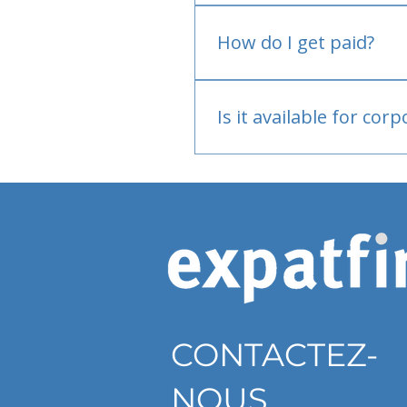
No.
How do I get paid?
Bank or PayPal, once appr
Is it available for cor
Currently individual only
CONTACTEZ-
NOUS