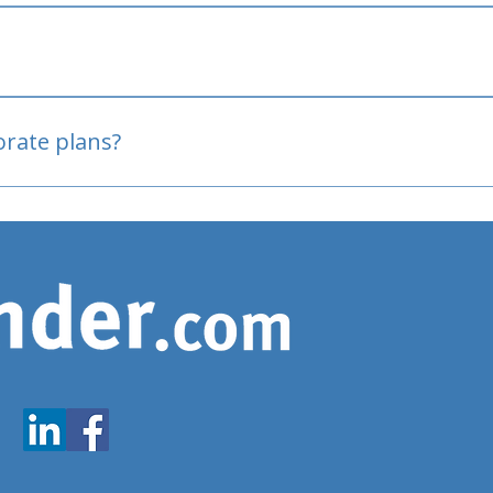
oved
porate plans?