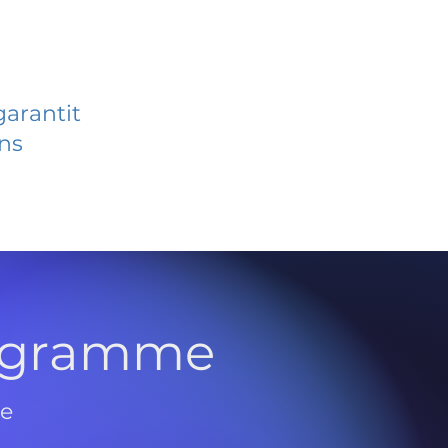
garantit
ans
rogramme
de