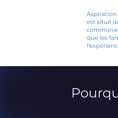
Aspiration
est situé 
communauté
que les fa
l'expérienc
Pourqu