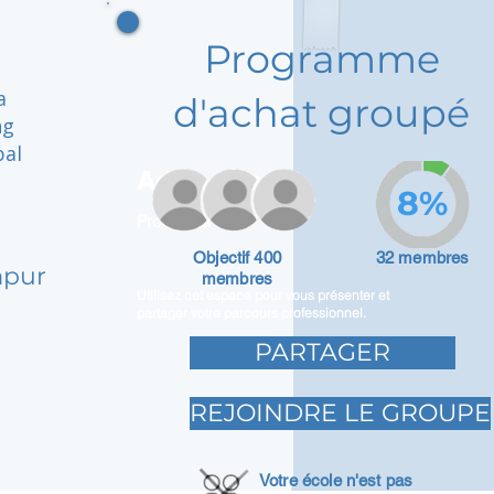
Programme
a
d'achat groupé
ng
bal
Adam Caar
8%
Promoteur
Objectif 400
32 membres
mpur
membres
Utilisez cet espace pour vous présenter et
partager votre parcours professionnel.
PARTAGER
REJOINDRE LE GROUPE
Votre école n'est pas