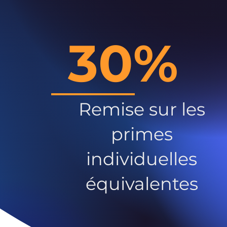
30%
Remise sur les
primes
individuelles
équivalentes