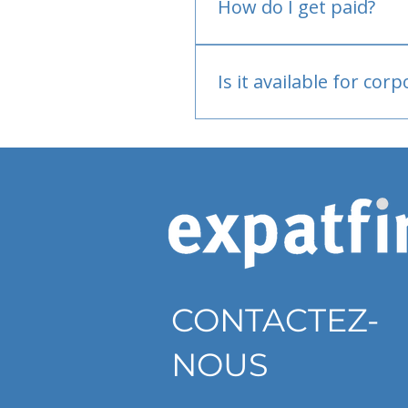
How do I get paid?
Bank or PayPal, once appr
Is it available for cor
Currently individual only
CONTACTEZ-
NOUS