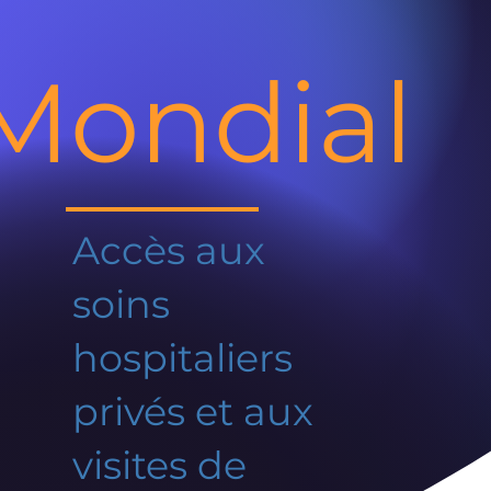
Mondial
Accès aux
soins
hospitaliers
privés et aux
visites de