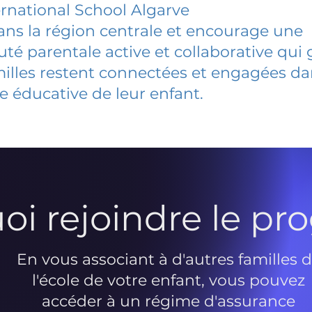
ernational School Algarve
dans la région centrale et encourage une
 parentale active et collaborative qui 
milles restent connectées et engagées d
e éducative de leur enfant.
oi rejoindre le p
En vous associant à d'autres familles 
l'école de votre enfant, vous pouvez
accéder à un régime d'assurance