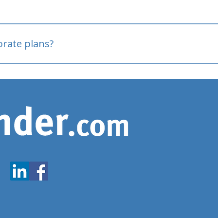
oved
porate plans?