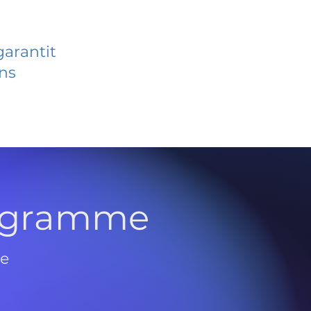
garantit
ans
rogramme
de