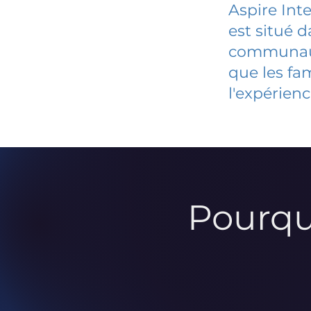
Aspire Int
est situé 
communauté
que les fa
l'expérienc
Pourqu