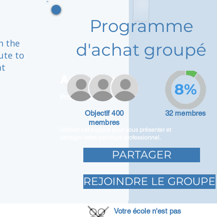
Programme
h the
d'achat groupé
ute to
at
Adam Caar
8%
Promoteur
Objectif 400
32 membres
membres
Utilisez cet espace pour vous présenter et
partager votre parcours professionnel.
PARTAGER
REJOINDRE LE GROUPE
Votre école n'est pas