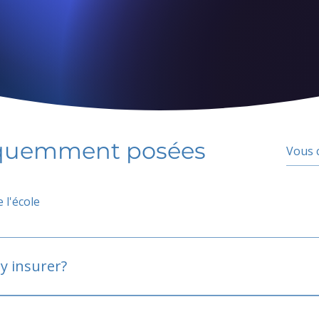
équemment posées
 l'école
y insurer?