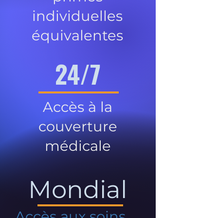
individuelles
équivalentes
24/7
Accès à la
couverture
médicale
Mondial
Accès aux soins